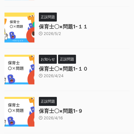
正誤問題
保育士〇×問題1-１１
2026/5/2
お知らせ
正誤問題
保育士〇×問題1-１０
2026/4/24
正誤問題
保育士〇×問題1-９
2026/4/16