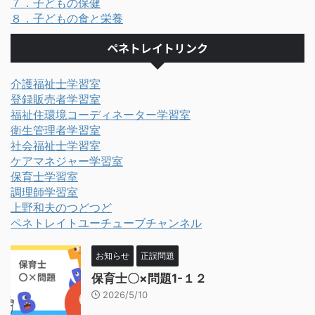
７．子どもの保健
８．子どもの食と栄養
ペネトレイトリンク
介護福祉士学習室
登録販売者学習室
福祉住環境コーディネーター学習室
衛生管理者学習室
社会福祉士学習室
ケアマネジャー学習室
保育士学習室
調理師学習室
上野和夫のつどつど
ペネトレイトユーチューブチャンネル
お知らせ
正誤問題
保育士〇×問題1-１２
2026/5/10