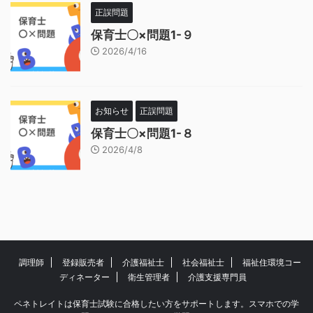
正誤問題
保育士〇×問題1-９
2026/4/16
お知らせ
正誤問題
保育士〇×問題1-８
2026/4/8
調理師
登録販売者
介護福祉士
社会福祉士
福祉住環境コー
ディネーター
衛生管理者
介護支援専門員
ペネトレイトは保育士試験に合格したい方をサポートします。スマホでの学