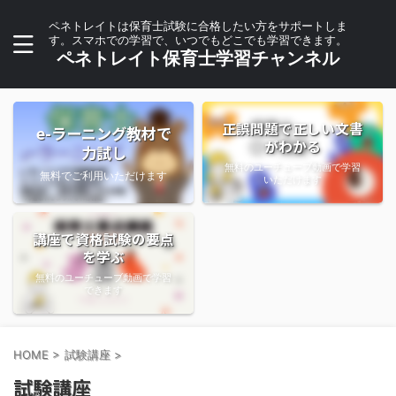
ペネトレイトは保育士試験に合格したい方をサポートしま
す。スマホでの学習で、いつでもどこでも学習できます。
ペネトレイト保育士学習チャンネル
正誤問題で正しい文書
e-ラーニング教材で
がわかる
力試し
無料のユーチューブ動画で学習
無料でご利用いただけます
いただけます
講座で資格試験の要点
を学ぶ
無料のユーチューブ動画で学習
できます
HOME
>
試験講座
>
試験講座